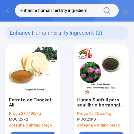
Enhance Human Fertility Ingredient
(2)
Extrato de Tongkat
Hunan Sunfull para
Ali
equilíbrio hormonal e
alívio Suplementos
Preço:
$30-120/kg
Preço:
25-26usd/kg
de saúde puramente
MOQ:
25 kg
MOQ:
25KG
naturais Total de
isoflavonas
obtenha o ultimo preço
obtenha o ultimo preço
orgânicas 20%-40%