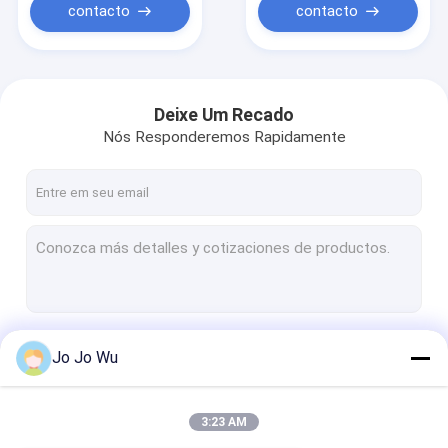
Extracto de trevo
contacto
contacto
vermelho
Deixe Um Recado
Nós Responderemos Rapidamente
Continue
Jo Jo Wu
3:23 AM
Nossas Categorias