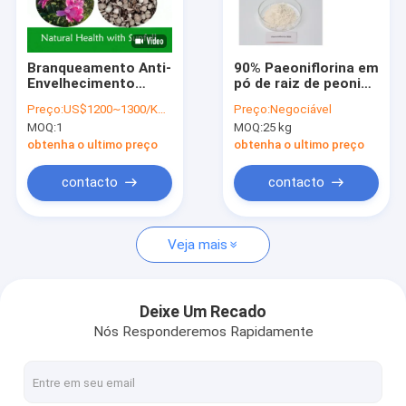
Excursão da fábrica
Controle da qualidade
Branqueamento Anti-
90% Paeoniflorina em
Envelhecimento
pó de raiz de peonina
Contacte-nos
Ingrediente Paeoniae
branca para
Preço:
US$1200~1300/KG FOB
Preço:
Negociável
Radix Rubra Extrato
clareamento da pele
MOQ:
1
MOQ:
25 kg
50% ~ 98%
em cosméticos
Peça umas citações
Paeoniflorin para
obtenha o ultimo preço
obtenha o ultimo preço
Cosméticos
contacto
contacto
Extrato erval da planta
Veja mais
Pó do extrato do chá verde
Eurycoma Longifolia Extracto
Deixe Um Recado
Nós Responderemos Rapidamente
Extrato de Eucommia Ulmoides
Pó do extrato do ginsém