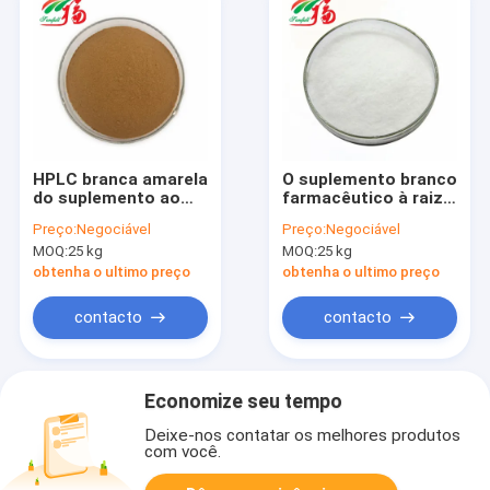
HPLC branca amarela
O suplemento branco
do suplemento ao
farmacêutico à raiz
extrato 20%
da peônia pulveriza a
Preço:
Negociável
Preço:
Negociável
Paeoniflorin da raiz
HPLC de 90%
MOQ:
25 kg
MOQ:
25 kg
da peônia de Brown
Paeoniflorin
obtenha o ultimo preço
obtenha o ultimo preço
contacto
contacto
Economize seu tempo
Deixe-nos contatar os melhores produtos
com você.