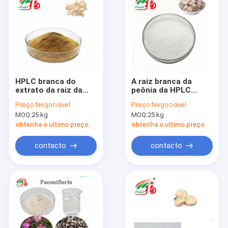
HPLC branca do
A raiz branca da
extrato da raiz da
peônia da HPLC
peônia de 40%
pulveriza 90%
Preço:
Negociável
Preço:
Negociável
Paeoniflorin para o
Paeoniflorin para
MOQ:
25 kg
MOQ:
25 kg
aditivo do alimento
ingredientes dos
natural
cosméticos
obtenha o ultimo preço
obtenha o ultimo preço
contacto
contacto
Casa
Produtos
Sobre nós