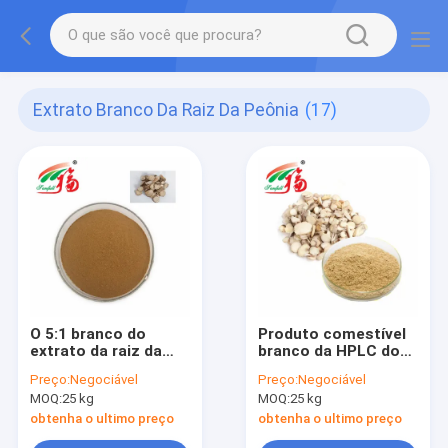
Extrato Branco Da Raiz Da Peônia
(17)
O 5:1 branco do
Produto comestível
extrato da raiz da
branco da HPLC do
peônia da HPLC
suplemento ao
Preço:
Negociável
Preço:
Negociável
suplementa para o
extrato da peônia de
MOQ:
25 kg
MOQ:
25 kg
alimento funcional
50% Paeoniflorin
para dietético
obtenha o ultimo preço
obtenha o ultimo preço