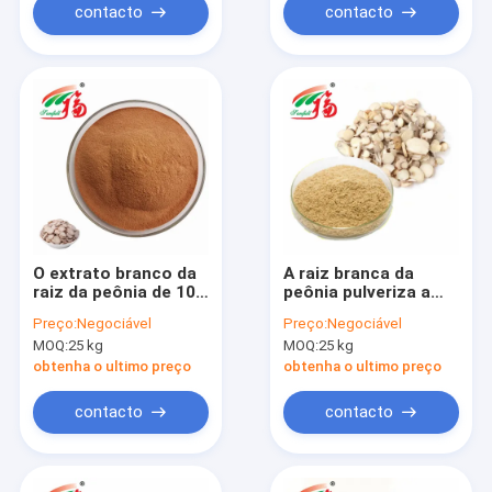
contacto
contacto
O extrato branco da
A raiz branca da
raiz da peônia de 10%
peônia pulveriza a
Paeoniflorin
HPLC do extrato de
Preço:
Negociável
Preço:
Negociável
pulveriza a HPLC
50% Paeoniflorin
MOQ:
25 kg
MOQ:
25 kg
para o alimento
para farmacêutico
funcional
obtenha o ultimo preço
obtenha o ultimo preço
contacto
contacto