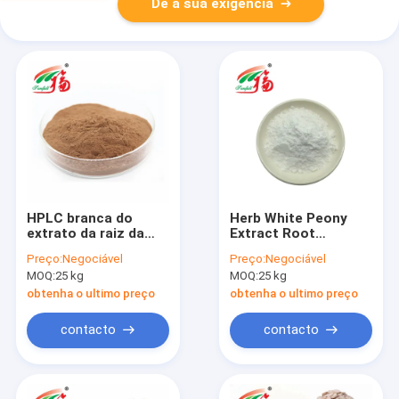
Dê a sua exigência
HPLC branca do
Herb White Peony
extrato da raiz da
Extract Root
peônia de 30%
pulveriza o
Preço:
Negociável
Preço:
Negociável
Paeoniflorin para o
suplemento a 50%
MOQ:
25 kg
MOQ:
25 kg
aditivo de alimento
Paeoniflorin
obtenha o ultimo preço
obtenha o ultimo preço
contacto
contacto