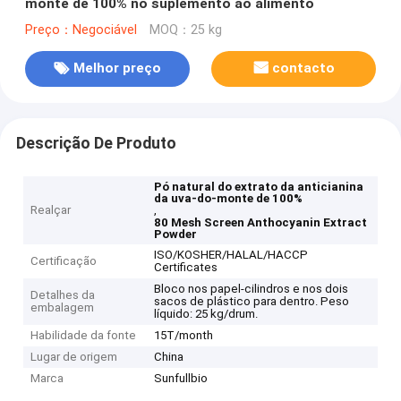
monte de 100% no suplemento ao alimento
Preço：Negociável
MOQ：25 kg
Melhor preço
contacto
Descrição De Produto
Pó natural do extrato da anticianina
da uva-do-monte de 100%
Realçar
,
80 Mesh Screen Anthocyanin Extract
Powder
ISO/KOSHER/HALAL/HACCP
Certificação
Certificates
Bloco nos papel-cilindros e nos dois
Detalhes da
sacos de plástico para dentro. Peso
embalagem
líquido: 25 kg/drum.
Habilidade da fonte
15T/month
Lugar de origem
China
Marca
Sunfullbio