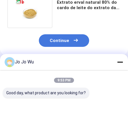
Extrato erval natural 80% do
cardo de leite do extrato da
planta de Silymarins
Continue
Jo Jo Wu
Produtos Recomendados
9:53 PM
Good day, what product are you looking for?
Extracto de Kudzu
Extrato de
Quercetina 95
98% Puerarin
Echinacea 4%