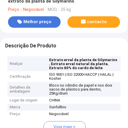
extrato da planta de Silymarins
Preço：Negociável
MOQ：25 kg
Melhor preço
contacto
Descrição De Produto
Extrato erval da planta de Silymarins
Realçar
,
,
Extrato erval natural da planta
Extrato 80% do cardo de leite
ISO 9001 | ISO 22000-HACCP | HALAL |
Certificação
Kosher
Bloco no cilindro de papel e nos dois
Detalhes da
sacos de plástico para dentro,
embalagem
25Kg/drum
Lugar de origem
CHINA
Marca
Sunfullbio
Preço
Negociável
Veja mais