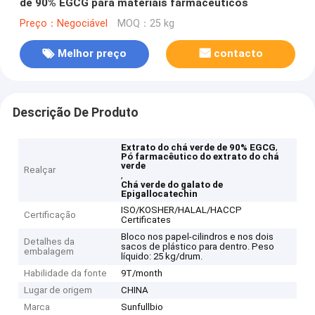
de 90% EGCG para materiais farmacêuticos
Preço：Negociável
MOQ：25 kg
Melhor preço
contacto
Descrição De Produto
,
Extrato do chá verde de 90% EGCG
Pó farmacêutico do extrato do chá
verde
Realçar
,
Chá verde do galato de
Epigallocatechin
ISO/KOSHER/HALAL/HACCP
Certificação
Certificates
Bloco nos papel-cilindros e nos dois
Detalhes da
sacos de plástico para dentro. Peso
embalagem
líquido: 25 kg/drum.
Habilidade da fonte
9T/month
Lugar de origem
CHINA
Marca
Sunfullbio