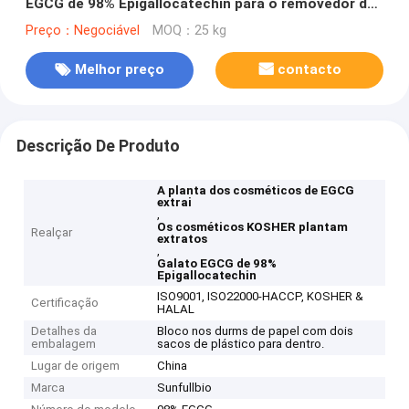
EGCG de 98% Epigallocatechin para o removedor do
ponto
Preço：Negociável
MOQ：25 kg
Melhor preço
contacto
Descrição De Produto
A planta dos cosméticos de EGCG
extrai
,
Os cosméticos KOSHER plantam
Realçar
extratos
,
Galato EGCG de 98%
Epigallocatechin
ISO9001, ISO22000-HACCP, KOSHER &
Certificação
HALAL
Detalhes da
Bloco nos durms de papel com dois
embalagem
sacos de plástico para dentro.
Lugar de origem
China
Marca
Sunfullbio