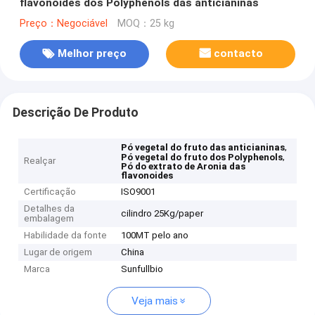
flavonoides dos Polyphenols das anticianinas
Preço：Negociável
MOQ：25 kg
Melhor preço
contacto
Descrição De Produto
,
Pó vegetal do fruto das anticianinas
,
Pó vegetal do fruto dos Polyphenols
Realçar
Pó do extrato de Aronia das
flavonoides
Certificação
ISO9001
Detalhes da
cilindro 25Kg/paper
embalagem
Habilidade da fonte
100MT pelo ano
Lugar de origem
China
Marca
Sunfullbio
Veja mais