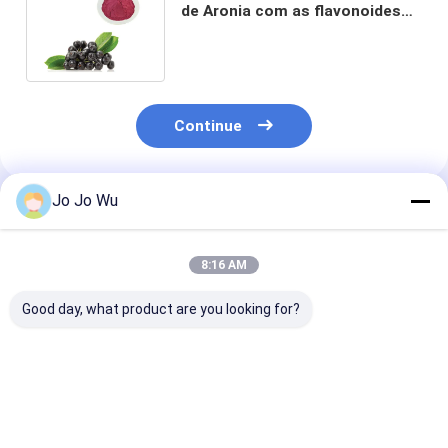
de Aronia com as flavonoides
dos Polyphenols das
anticianinas
Continue
Jo Jo Wu
Produtos Recomendados
8:16 AM
Good day, what product are you looking for?
Extracto de garra de
Extrato de Mirtilo em
Acerola Cherr
gato Aumentando a
Pó Vaccinium
Extract Vitam
imunidade
Uliginosum L
17% 25% Malpi