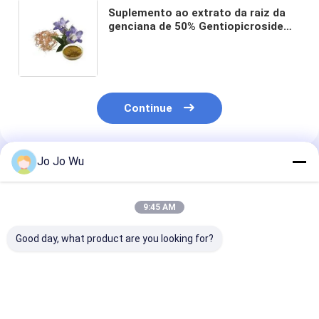
Suplemento ao extrato da raiz da
genciana de 50% Gentiopicroside
para o cosmético
Continue
Jo Jo Wu
Produtos Recomendados
9:45 AM
Good day, what product are you looking for?
Matéria prima
A raiz da genciana
O extrato puro