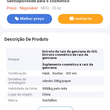
Gentiopicroside para o cosmético
Preço：Negociável
MOQ：25 kg
Melhor preço
contacto
Descrição De Produto
,
Extrato da raiz da genciana do ISO
Extrato cosmético da raiz da
genciana
Realçar
,
Suplemento cosmético à raiz da
genciana
Certificação
Halal、Kosher、ISO etc
Detalhes da
cilindro 25Kg/paper
embalagem
Habilidade da fonte
5000kg pelo mês
Lugar de origem
China
Marca
Sunfullbio